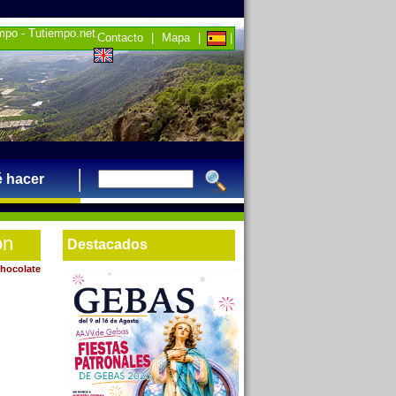
empo - Tutiempo.net
Contacto
|
Mapa
|
|
 hacer
on
Destacados
hocolate