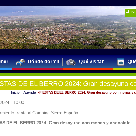
El ti
mer
Dónde dormir
Qué visitar
Qué
STAS DE EL BERRO 2024: Gran desayuno c
as y chocolate
Inicio
>
Agenda
>
FIESTAS DE EL BERRO 2024: Gran desayuno con monas y c
2024 - 10:00
miento frente al Camping Sierra Espuña
AS DE EL BERRO 2024: Gran desayuno con monas y chocolate