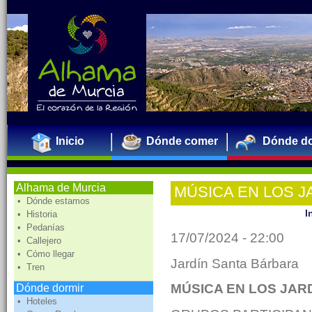
Inicio
Dónde comer
Dónde do
Alhama de Murcia
MÚSICA EN LOS J
• Dónde estamos
I
• Historia
• Pedanías
17/07/2024 - 22:00
• Callejero
• Cómo llegar
Jardín Santa Bárbara
• Tren
MÚSICA EN LOS JARD
Dónde dormir
• Hoteles