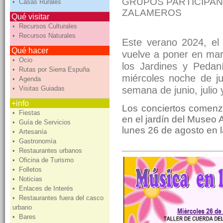
GRUPOS PARTICIPANT
• Casas Rurales
ZALAMEROS
Qué visitar
• Recursos Culturales
• Recursos Naturales
Este verano 2024, el
Qué hacer
vuelve a poner en ma
• Ocio
los Jardines y Pedan
• Rutas por Sierra Espuña
miércoles noche de ju
• Agenda
semana de junio, julio
• Visitas Guiadas
+info
Los conciertos comenza
• Fiestas
en el jardín del Museo 
• Guía de Servicios
lunes 26 de agosto en 
• Artesanía
• Gastronomía
• Restaurantes urbanos
• Oficina de Turismo
• Folletos
• Noticias
• Enlaces de Interés
• Restaurantes fuera del casco
urbano
• Bares