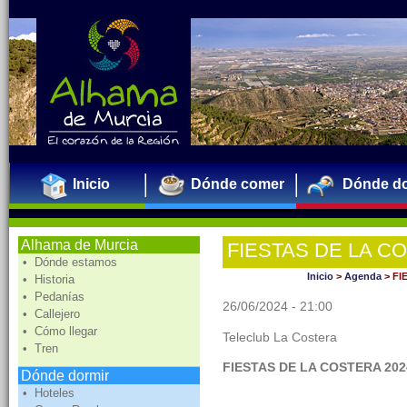
Inicio
Dónde comer
Dónde do
Alhama de Murcia
FIESTAS DE LA C
• Dónde estamos
MARTA SAORÍN.
Inicio
>
Agenda
>
FI
• Historia
• Pedanías
26/06/2024 - 21:00
• Callejero
• Cómo llegar
Teleclub La Costera
• Tren
FIESTAS DE LA COSTERA 20
Dónde dormir
• Hoteles