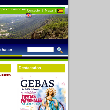
empo - Tutiempo.net
Contacto
|
Mapa
|
|
 hacer
Destacados
EL BERRO