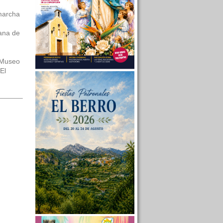
marcha
mana de
l Museo
El