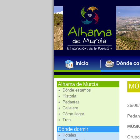
Inicio
Dónde co
Alhama de Murcia
MÚ
• Dónde estamos
• Historia
• Pedanías
26/08/
• Callejero
• Cómo llegar
Pedaní
• Tren
MÚSIC
Dónde dormir
• Hoteles
Grupo