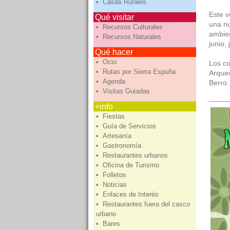
• Casas Rurales
Este v
Qué visitar
una nu
• Recursos Culturales
ambien
• Recursos Naturales
junio,
Qué hacer
• Ocio
Los co
• Rutas por Sierra Espuña
Arqueo
• Agenda
Berro
• Visitas Guiadas
+info
• Fiestas
• Guía de Servicios
• Artesanía
• Gastronomía
• Restaurantes urbanos
• Oficina de Turismo
• Folletos
• Noticias
• Enlaces de Interés
• Restaurantes fuera del casco
urbano
• Bares