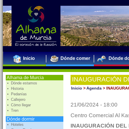
Inicio
Dónde comer
Dónde do
Alhama de Murcia
INAUGURACIÓN D
• Dónde estamos
CONDADO DE AL
Inicio
>
Agenda
>
INAUGURAC
• Historia
• Pedanías
• Callejero
21/06/2024 - 18:00
• Cómo llegar
• Tren
Centro Comercial Al Ka
Dónde dormir
• Hoteles
INAUGURACIÓN DEL