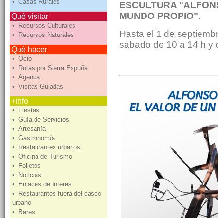
• Casas Rurales
ESCULTURA "ALFONS
MUNDO PROPIO".
Qué visitar
• Recursos Culturales
Hasta el 1 de septiembr
• Recursos Naturales
sábado de 10 a 14 h y 
Qué hacer
• Ocio
• Rutas por Sierra Espuña
• Agenda
• Visitas Guiadas
+info
• Fiestas
• Guía de Servicios
• Artesanía
• Gastronomía
• Restaurantes urbanos
• Oficina de Turismo
• Folletos
• Noticias
• Enlaces de Interés
• Restaurantes fuera del casco
urbano
• Bares