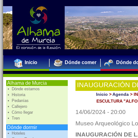
Inicio
Dónde comer
Dónde do
Alhama de Murcia
INAUGURACIÓN DE
• Dónde estamos
Y ESCULTURA "AL
Inicio
>
Agenda
>
I
• Historia
• Pedanías
ESCULTURA "ALFO
UN MUNDO PROPI
• Callejero
14/06/2024 - 20:00
• Cómo llegar
• Tren
Museo Arqueológico L
Dónde dormir
• Hoteles
INAUGURACIÓN DE L