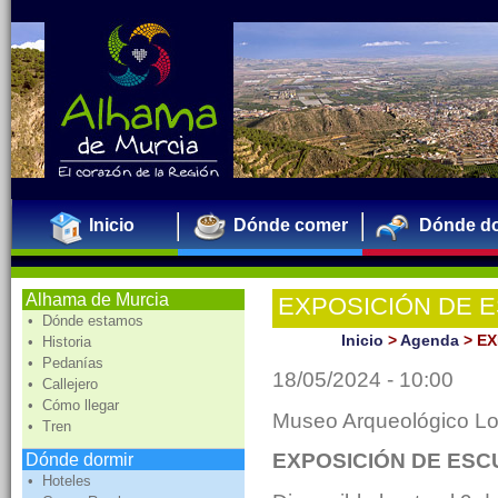
Inicio
Dónde comer
Dónde do
Alhama de Murcia
EXPOSICIÓN DE 
• Dónde estamos
"PAISAJE"
Inicio
>
Agenda
>
EX
• Historia
• Pedanías
18/05/2024 - 10:00
• Callejero
• Cómo llegar
Museo Arqueológico L
• Tren
EXPOSICIÓN DE ESC
Dónde dormir
• Hoteles