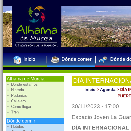
Inicio
Dónde comer
Dónde do
Alhama de Murcia
DÍA INTERNACION
• Dónde estamos
JORNADA PUERTA
Inicio
>
Agenda
>
DÍA 
• Historia
• Pedanías
PUERT
CRECIENDO JUN
• Callejero
30/11/2023 - 17:00
• Cómo llegar
• Tren
Espacio Joven La Guar
Dónde dormir
• Hoteles
DÍA INTERNACIONAL