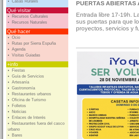
• Casas Rurales
PUERTAS ABIERTAS
Qué visitar
Entrada libre 17-19h. L
• Recursos Culturales
sus puertas para que 
• Recursos Naturales
proyectos, servicios y 
Qué hacer
• Ocio
• Rutas por Sierra Espuña
• Agenda
• Visitas Guiadas
+info
• Fiestas
• Guía de Servicios
• Artesanía
• Gastronomía
• Restaurantes urbanos
• Oficina de Turismo
• Folletos
• Noticias
• Enlaces de Interés
• Restaurantes fuera del casco
urbano
• Bares