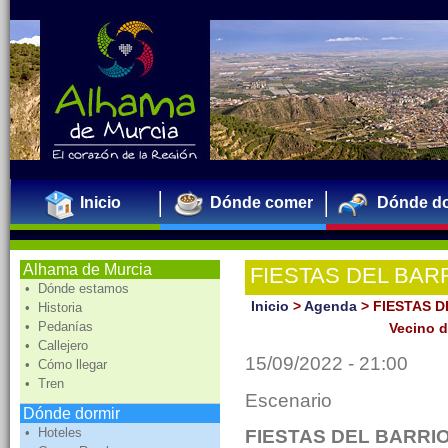
Inicio
Dónde comer
Dónde do
Alhama de Murcia
FIESTAS DEL BAR
• Dónde estamos
Homenaje al Vecino 
Inicio
>
Agenda
>
FIESTAS D
• Historia
• Pedanías
Vecino d
del Barrio 2022
• Callejero
15/09/2022 - 21:00
• Cómo llegar
• Tren
Escenario
Dónde dormir
• Hoteles
FIESTAS DEL BARRIO