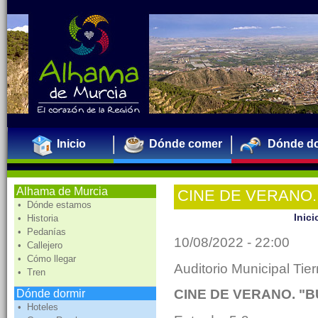
Inicio
Dónde comer
Dónde do
Alhama de Murcia
CINE DE VERANO.
• Dónde estamos
Inici
• Historia
• Pedanías
10/08/2022 - 22:00
• Callejero
• Cómo llegar
Auditorio Municipal Tie
• Tren
CINE DE VERANO. "B
Dónde dormir
• Hoteles