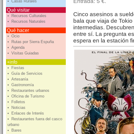
Entrada: 5 €.
• Casas Rurales
Qué visitar
Cinco asesinos a sueld
• Recursos Culturales
bala que viaja de Toki
• Recursos Naturales
intermedias. Descubren
Qué hacer
entre sí. La pregunta es
• Ocio
espera en la estación fi
• Rutas por Sierra Espuña
• Agenda
• Visitas Guiadas
+info
• Fiestas
• Guía de Servicios
• Artesanía
• Gastronomía
• Restaurantes urbanos
• Oficina de Turismo
• Folletos
• Noticias
• Enlaces de Interés
• Restaurantes fuera del casco
urbano
• Bares