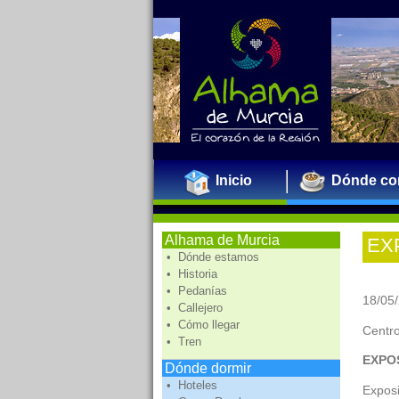
Inicio
Dónde co
Alhama de Murcia
EX
• Dónde estamos
• Historia
• Pedanías
18/05/
• Callejero
• Cómo llegar
Centro
• Tren
EXPO
Dónde dormir
• Hoteles
Exposi