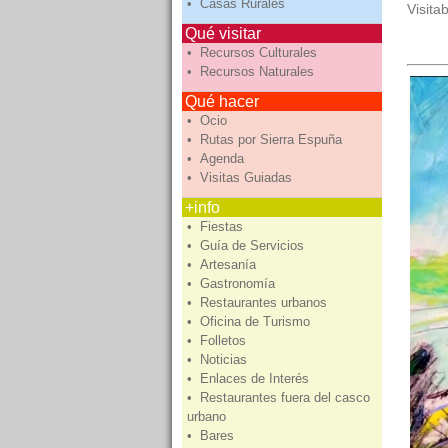
• Casas Rurales
Visita
Qué visitar
• Recursos Culturales
• Recursos Naturales
Qué hacer
• Ocio
• Rutas por Sierra Espuña
• Agenda
• Visitas Guiadas
+info
• Fiestas
• Guía de Servicios
• Artesanía
• Gastronomía
• Restaurantes urbanos
• Oficina de Turismo
• Folletos
• Noticias
• Enlaces de Interés
• Restaurantes fuera del casco
urbano
• Bares