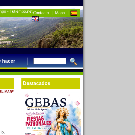
empo - Tutiempo.net
Contacto
|
Mapa
|
|
 hacer
Destacados
EL MAR”
io.