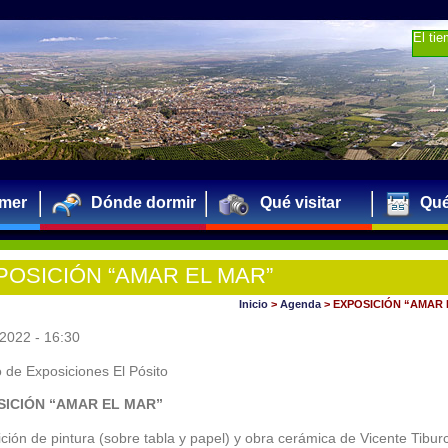
El ti
mer
Dónde dormir
Qué visitar
Qué
POSICIÓN “AMAR EL MAR”
Inicio
>
Agenda
>
EXPOSICIÓN “AMAR 
2022 - 16:30
 de Exposiciones El Pósito
SICIÓN “AMAR EL MAR”
ción de pintura (sobre tabla y papel) y obra cerámica de Vicente Tiburc