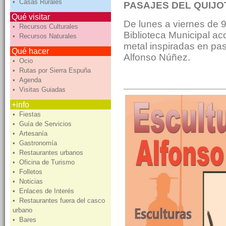
• Casas Rurales
PASAJES DEL QUIJO
Qué visitar
De lunes a viernes de 9
• Recursos Culturales
Biblioteca Municipal ac
• Recursos Naturales
metal inspiradas en pasa
Qué hacer
Alfonso Núñez.
• Ocio
• Rutas por Sierra Espuña
• Agenda
• Visitas Guiadas
+info
• Fiestas
• Guía de Servicios
• Artesanía
• Gastronomía
• Restaurantes urbanos
• Oficina de Turismo
• Folletos
• Noticias
• Enlaces de Interés
• Restaurantes fuera del casco
urbano
• Bares