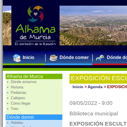
Inicio
Dónde comer
Dónde do
Alhama de Murcia
EXPOSICIÓN ESC
• Dónde estamos
PASAJES DEL QUI
Inicio
>
Agenda
>
EXPOSICI
• Historia
• Pedanías
• Callejero
09/05/2022 - 9:00
• Cómo llegar
• Tren
Biblioteca municipal
Dónde dormir
• Hoteles
EXPOSICIÓN ESCULT